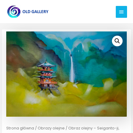
Strona główna
/
Obrazy olejne
/ Obraz olejny – Seiganto-ji,